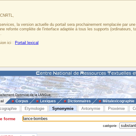
u CNRTL,
services, la version actuelle du portail sera prochainement remplacée par un
 une refonte complète de l'interface adaptée à tous les supports (ordinateurs, t
.
ion ici :
Portail lexical
cal
Corpus
Lexiques
Dictionnaires
Métalexicographie
cographie
Etymologie
Synonymie
Antonymie
Proxémie
C
ne forme
catégorie :