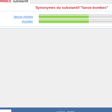
OMBES
, substantif
Synonymes du substantif "lance-bombes"
lance-mines
mortier