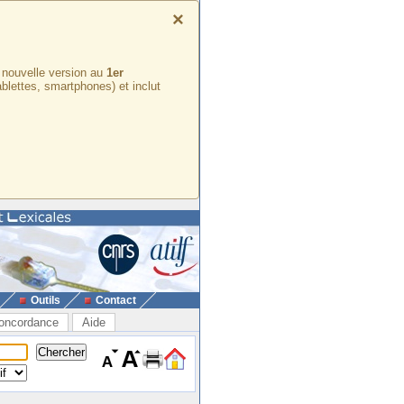
×
e nouvelle version au
1er
ablettes, smartphones) et inclut
Outils
Contact
oncordance
Aide