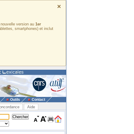
×
e nouvelle version au
1er
ablettes, smartphones) et inclut
Outils
Contact
oncordance
Aide