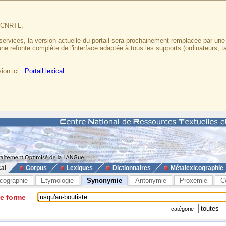
u CNRTL,
services, la version actuelle du portail sera prochainement remplacée par un
 une refonte complète de l'interface adaptée à tous les supports (ordinateurs, t
.
ion ici :
Portail lexical
cal
Corpus
Lexiques
Dictionnaires
Métalexicographie
cographie
Etymologie
Synonymie
Antonymie
Proxémie
C
ne forme
catégorie :