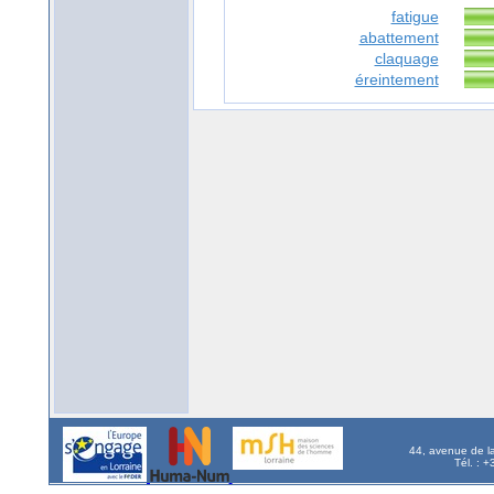
fatigue
abattement
claquage
éreintement
44, avenue de l
Tél. : 