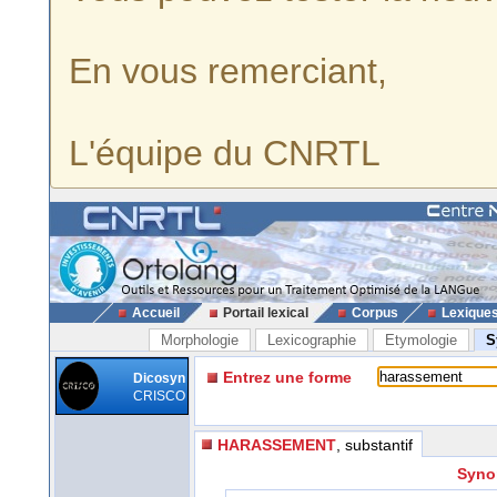
En vous remerciant,
L'équipe du CNRTL
Accueil
Portail lexical
Corpus
Lexique
Morphologie
Lexicographie
Etymologie
S
Entrez une forme
Dicosyn
CRISCO
HARASSEMENT
, substantif
Syno