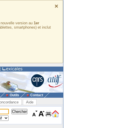
×
e nouvelle version au
1er
ablettes, smartphones) et inclut
Outils
Contact
oncordance
Aide