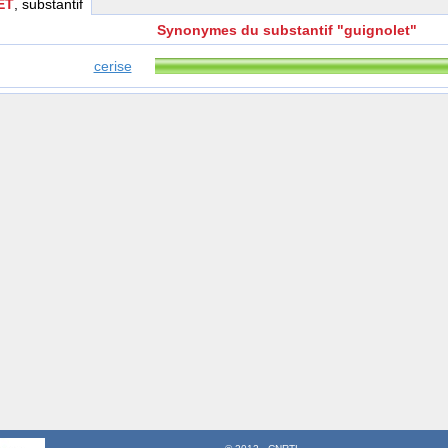
ET
, substantif
Synonymes du substantif "guignolet"
cerise