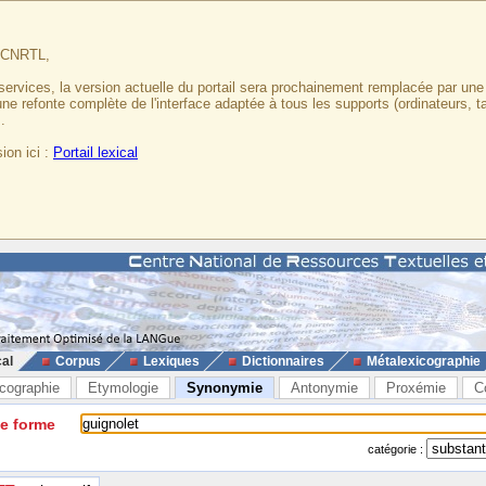
u CNRTL,
services, la version actuelle du portail sera prochainement remplacée par un
 une refonte complète de l'interface adaptée à tous les supports (ordinateurs, t
.
ion ici :
Portail lexical
cal
Corpus
Lexiques
Dictionnaires
Métalexicographie
cographie
Etymologie
Synonymie
Antonymie
Proxémie
C
ne forme
catégorie :