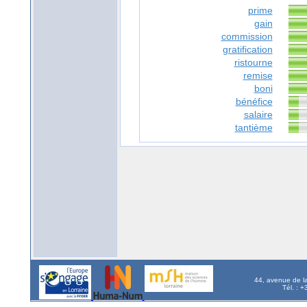
prime
gain
commission
gratification
ristourne
remise
boni
bénéfice
salaire
tantième
44, avenue de l
Tél. : 