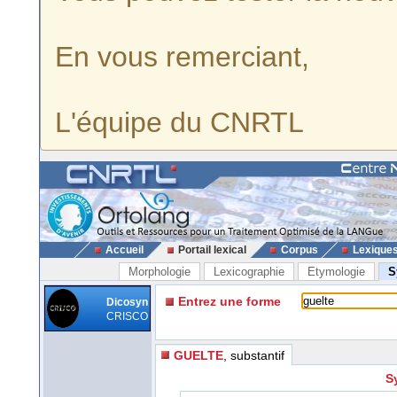
En vous remerciant,
L'équipe du CNRTL
Accueil
Portail lexical
Corpus
Lexique
Morphologie
Lexicographie
Etymologie
S
Entrez une forme
Dicosyn
CRISCO
GUELTE
, substantif
S