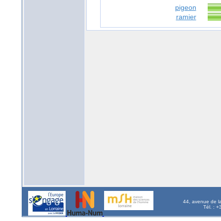
pigeon
ramier
44, avenue de l
Tél. : 