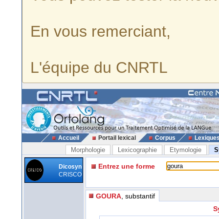
En vous remerciant,
L'équipe du CNRTL
Accueil
Portail lexical
Corpus
Lexique
Morphologie
Lexicographie
Etymologie
S
Entrez une forme
Dicosyn
CRISCO
GOURA
, substantif
S