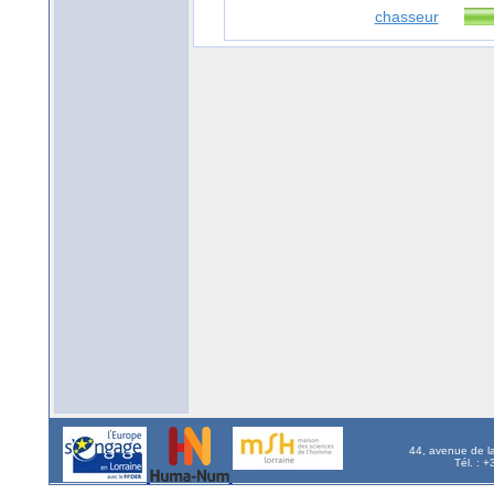
chasseur
44, avenue de l
Tél. : 