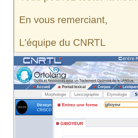
En vous remerciant,
L'équipe du CNRTL
Accueil
Portail lexical
Corpus
Lexique
Morphologie
Lexicographie
Etymologie
S
Entrez une forme
Dicosyn
CRISCO
GIBOYEUR