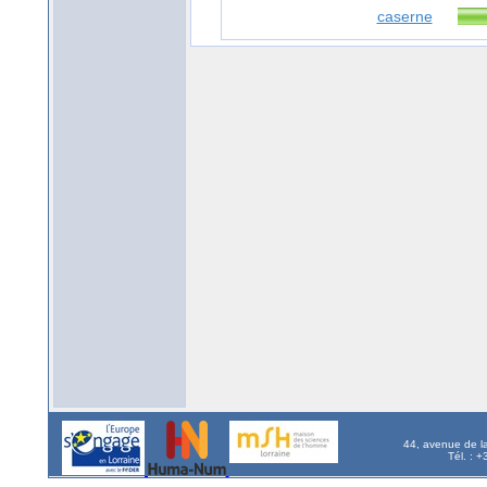
caserne
44, avenue de l
Tél. : 