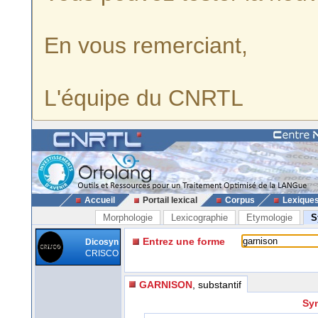
En vous remerciant,
L'équipe du CNRTL
Accueil
Portail lexical
Corpus
Lexique
Morphologie
Lexicographie
Etymologie
S
Entrez une forme
Dicosyn
CRISCO
GARNISON
, substantif
Syn