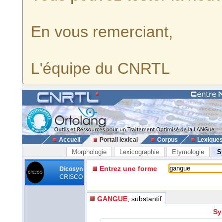
En vous remerciant,
L'équipe du CNRTL
Accueil
Portail lexical
Corpus
Lexique
Morphologie
Lexicographie
Etymologie
S
Entrez une forme
Dicosyn
CRISCO
GANGUE
, substantif
Sy