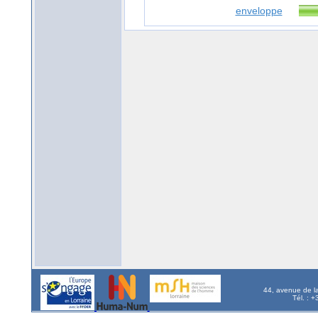
enveloppe
44, avenue de l
Tél. : 