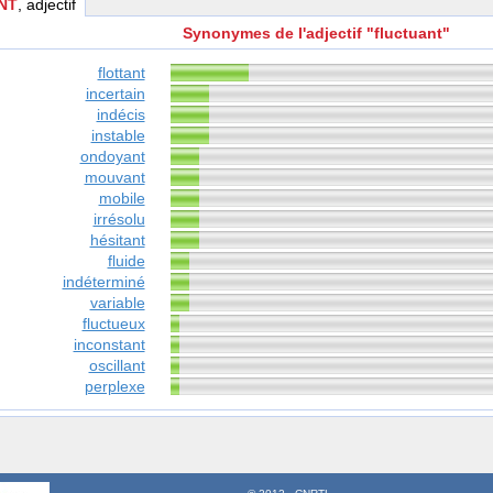
NT
, adjectif
Synonymes de l'adjectif "fluctuant"
flottant
incertain
indécis
instable
ondoyant
mouvant
mobile
irrésolu
hésitant
fluide
indéterminé
variable
fluctueux
inconstant
oscillant
perplexe