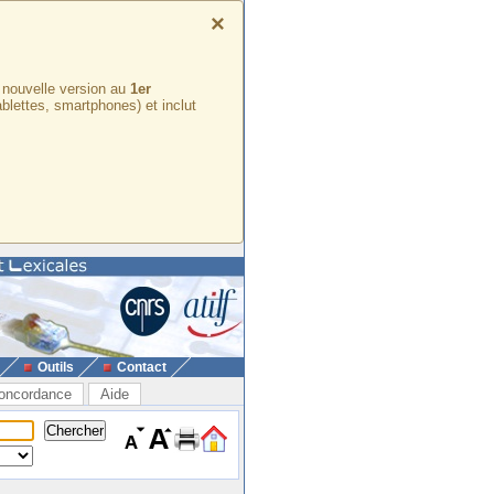
×
e nouvelle version au
1er
ablettes, smartphones) et inclut
Outils
Contact
oncordance
Aide