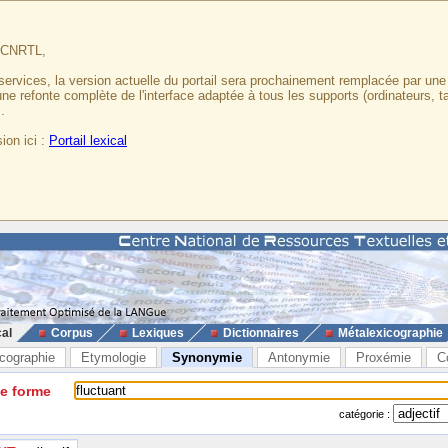
u CNRTL,
services, la version actuelle du portail sera prochainement remplacée par un
 une refonte complète de l'interface adaptée à tous les supports (ordinateurs, t
.
ion ici :
Portail lexical
cal
Corpus
Lexiques
Dictionnaires
Métalexicographie
cographie
Etymologie
Synonymie
Antonymie
Proxémie
C
ne forme
catégorie :