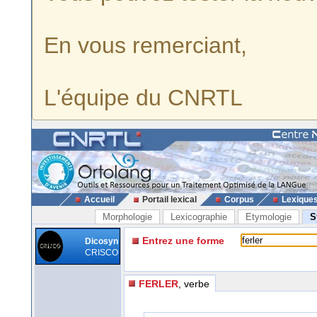
En vous remerciant,
L'équipe du CNRTL
Accueil
Portail lexical
Corpus
Lexique
Morphologie
Lexicographie
Etymologie
S
Entrez une forme
Dicosyn
CRISCO
FERLER
, verbe