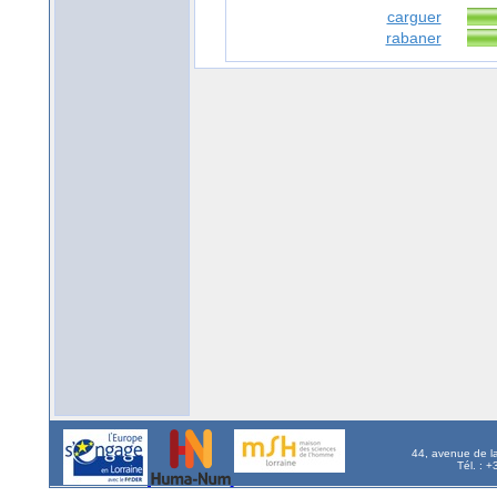
carguer
rabaner
44, avenue de l
Tél. : 