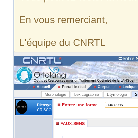
En vous remerciant,
L'équipe du CNRTL
Accueil
Portail lexical
Corpus
Lexique
Morphologie
Lexicographie
Etymologie
S
Entrez une forme
Dicosyn
CRISCO
FAUX-SENS