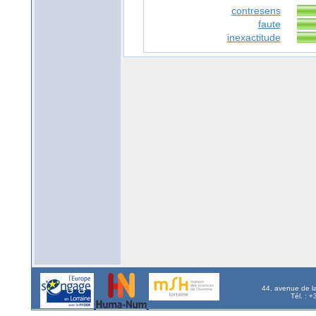
contresens
faute
inexactitude
44, avenue de l
Tél. : 