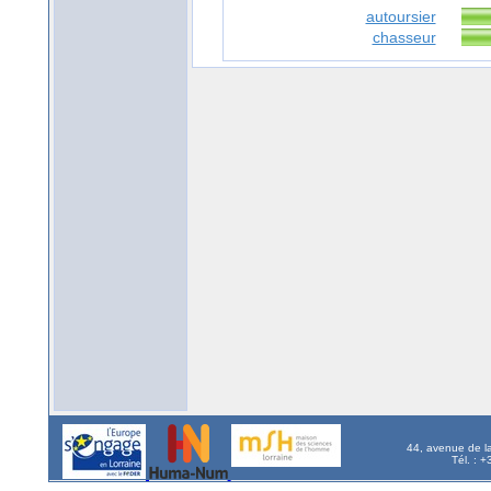
autoursier
chasseur
44, avenue de l
Tél. : 