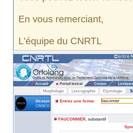
En vous remerciant,
L'équipe du CNRTL
Accueil
Portail lexical
Corpus
Lexique
Morphologie
Lexicographie
Etymologie
S
Entrez une forme
Dicosyn
CRISCO
FAUCONNIER
, substantif
Syn