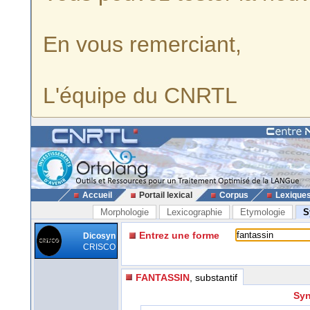
En vous remerciant,
L'équipe du CNRTL
Accueil
Portail lexical
Corpus
Lexique
Morphologie
Lexicographie
Etymologie
S
Entrez une forme
Dicosyn
CRISCO
FANTASSIN
, substantif
Syn