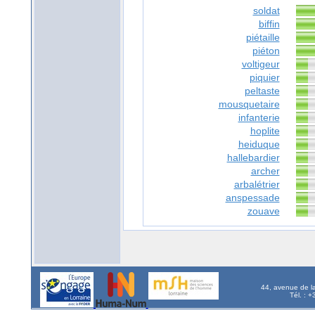
soldat
biffin
piétaille
piéton
voltigeur
piquier
peltaste
mousquetaire
infanterie
hoplite
heiduque
hallebardier
archer
arbalétrier
anspessade
zouave
44, avenue de l
Tél. : 