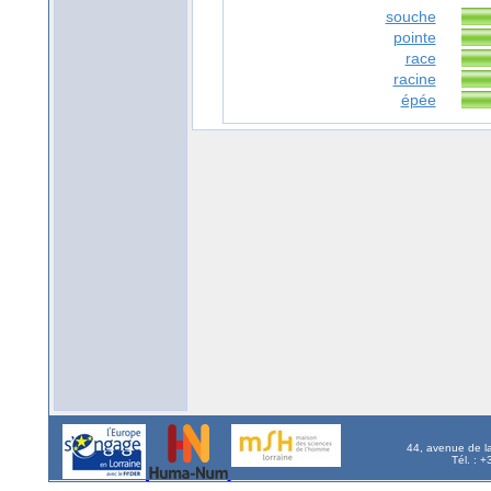
souche
pointe
race
racine
épée
44, avenue de l
Tél. : 