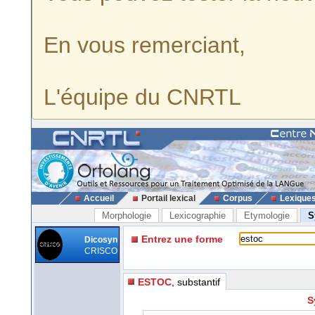
En vous remerciant,
L'équipe du CNRTL
Accueil
Portail lexical
Corpus
Lexique
Morphologie
Lexicographie
Etymologie
S
Entrez une forme
Dicosyn
CRISCO
ESTOC
, substantif
S