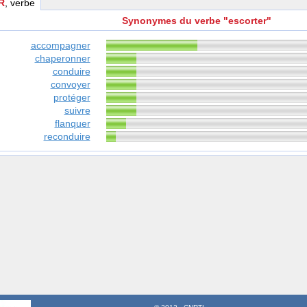
R
, verbe
Synonymes du verbe "escorter"
accompagner
chaperonner
conduire
convoyer
protéger
suivre
flanquer
reconduire