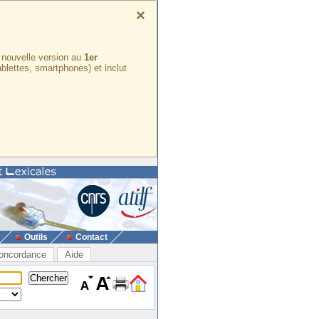
×
e nouvelle version au
1er
ablettes, smartphones) et inclut
Outils
Contact
oncordance
Aide