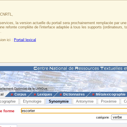
u CNRTL,
services, la version actuelle du portail sera prochainement remplacée par un
 une refonte complète de l'interface adaptée à tous les supports (ordinateurs, t
.
ion ici :
Portail lexical
cal
Corpus
Lexiques
Dictionnaires
Métalexicographie
cographie
Etymologie
Synonymie
Antonymie
Proxémie
C
ne forme
catégorie :