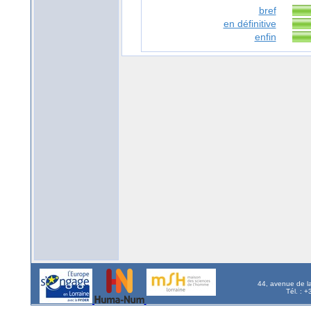
bref
en définitive
enfin
44, avenue de l
Tél. : 