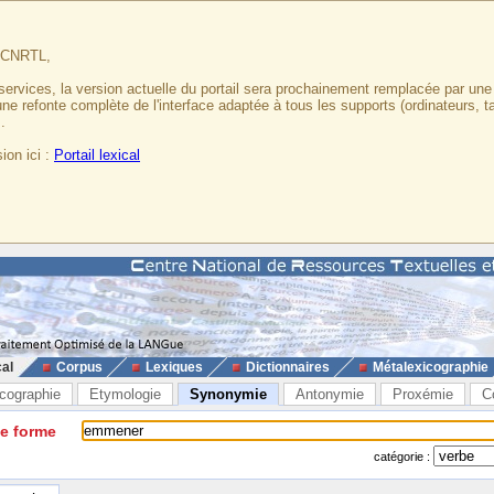
u CNRTL,
services, la version actuelle du portail sera prochainement remplacée par un
 une refonte complète de l'interface adaptée à tous les supports (ordinateurs, t
.
ion ici :
Portail lexical
cal
Corpus
Lexiques
Dictionnaires
Métalexicographie
cographie
Etymologie
Synonymie
Antonymie
Proxémie
C
ne forme
catégorie :