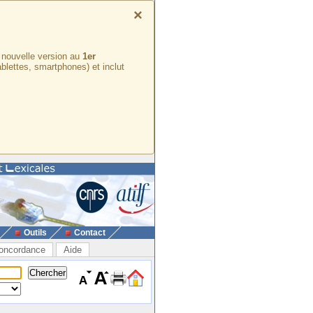
×
e nouvelle version au
1er
ablettes, smartphones) et inclut
Outils
Contact
oncordance
Aide