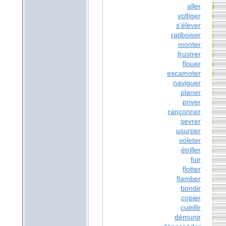
aller
voltiger
s'élever
ratiboiser
monter
frustrer
flouer
escamoter
naviguer
planer
priver
rançonner
sevrer
usurper
voleter
étriller
fuir
flotter
flamber
bondir
copier
cueillir
démunir