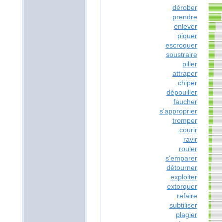
dérober
prendre
enlever
piquer
escroquer
soustraire
piller
attraper
chiper
dépouiller
faucher
s'approprier
tromper
courir
ravir
rouler
s'emparer
détourner
exploiter
extorquer
refaire
subtiliser
plagier