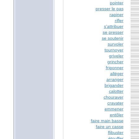
pointer
presser le pas
rapiner
rifler
s'attribuer
se presser
se soutenir
survoler
tournoyer
griveler
grincher
friponner
alléger
arranger
brigander
calotter
chouraver
cravater
emmener
entôler
faire main basse
faire un casse
flibuster
étouffer