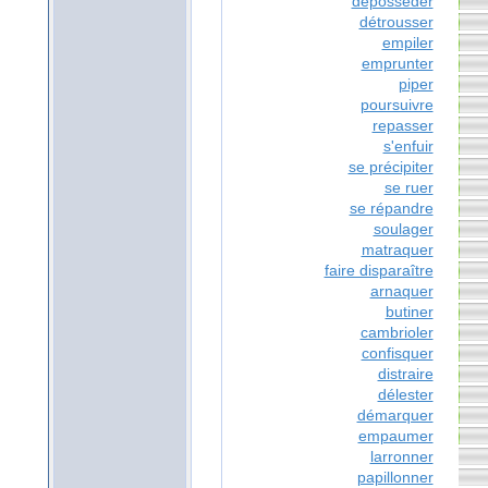
déposséder
détrousser
empiler
emprunter
piper
poursuivre
repasser
s'enfuir
se précipiter
se ruer
se répandre
soulager
matraquer
faire disparaître
arnaquer
butiner
cambrioler
confisquer
distraire
délester
démarquer
empaumer
larronner
papillonner