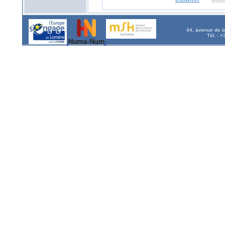
44, avenue de l
Tél. : 