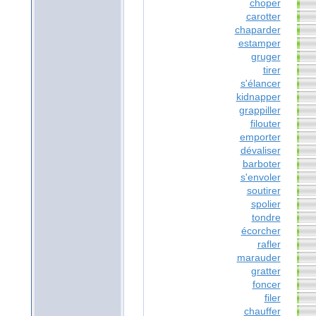
choper
carotter
chaparder
estamper
gruger
tirer
s'élancer
kidnapper
grappiller
filouter
emporter
dévaliser
barboter
s'envoler
soutirer
spolier
tondre
écorcher
rafler
marauder
gratter
foncer
filer
chauffer