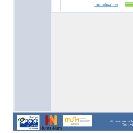
momification
44, avenue de l
Tél. : 