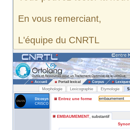
En vous remerciant,
L'équipe du CNRTL
Accueil
Portail lexical
Corpus
Lexique
Morphologie
Lexicographie
Etymologie
S
Entrez une forme
Dicosyn
CRISCO
EMBAUMEMENT
, substantif
Synon