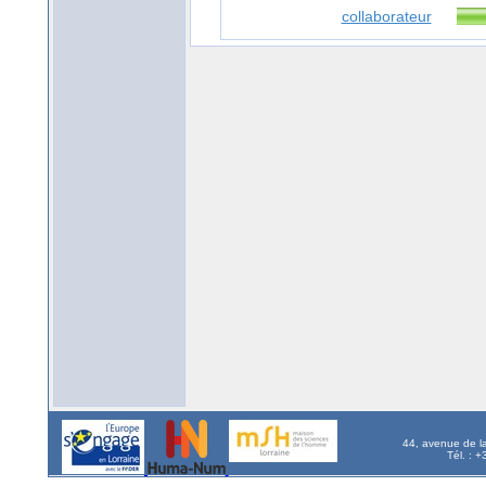
collaborateur
44, avenue de l
Tél. : 