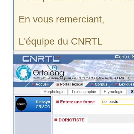
En vous remerciant,
L'équipe du CNRTL
Accueil
Portail lexical
Corpus
Lexique
Morphologie
Lexicographie
Etymologie
S
Entrez une forme
Dicosyn
CRISCO
DORIOTISTE