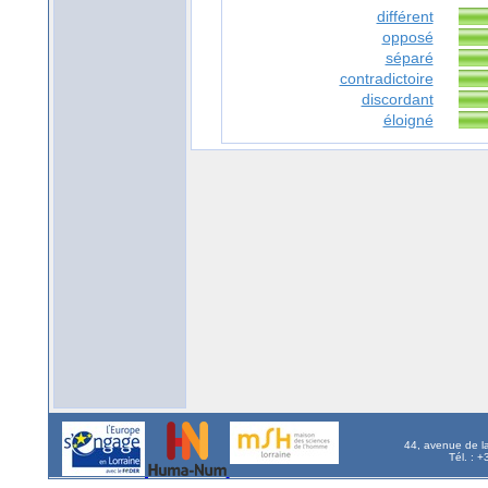
différent
opposé
séparé
contradictoire
discordant
éloigné
44, avenue de l
Tél. : 