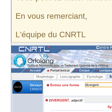
En vous remerciant,
L'équipe du CNRTL
Accueil
Portail lexical
Corpus
Lexique
Morphologie
Lexicographie
Etymologie
S
Entrez une forme
Dicosyn
CRISCO
DIVERGENT
, adjectif
Sy