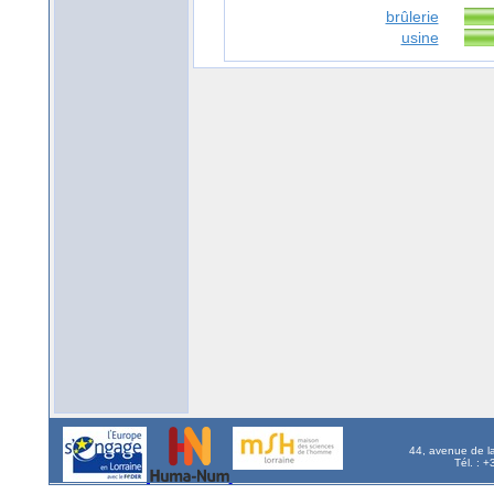
brûlerie
usine
44, avenue de l
Tél. : 