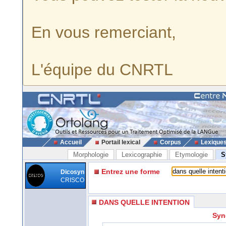
En vous remerciant,
L'équipe du CNRTL
Accueil
Portail lexical
Corpus
Lexique
Morphologie
Lexicographie
Etymologie
S
Entrez une forme
Dicosyn
CRISCO
DANS QUELLE INTENTION
Syn