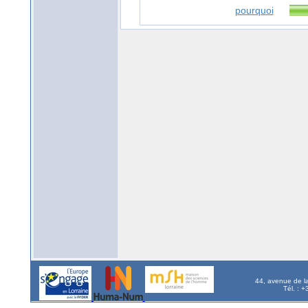
pourquoi
44, avenue de l
Tél. : 