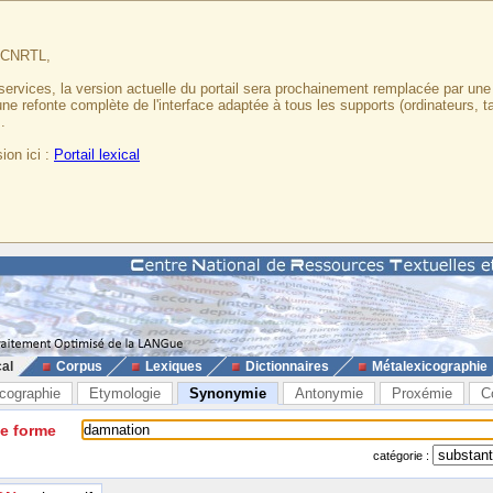
u CNRTL,
services, la version actuelle du portail sera prochainement remplacée par un
 une refonte complète de l'interface adaptée à tous les supports (ordinateurs, t
.
ion ici :
Portail lexical
cal
Corpus
Lexiques
Dictionnaires
Métalexicographie
cographie
Etymologie
Synonymie
Antonymie
Proxémie
C
ne forme
catégorie :