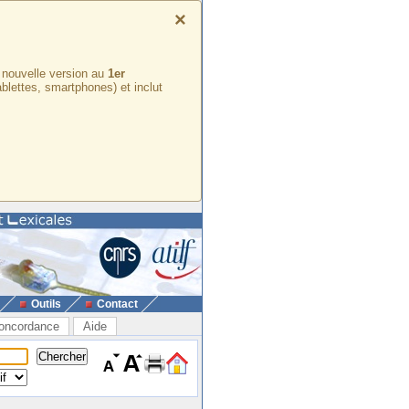
×
e nouvelle version au
1er
ablettes, smartphones) et inclut
Outils
Contact
oncordance
Aide