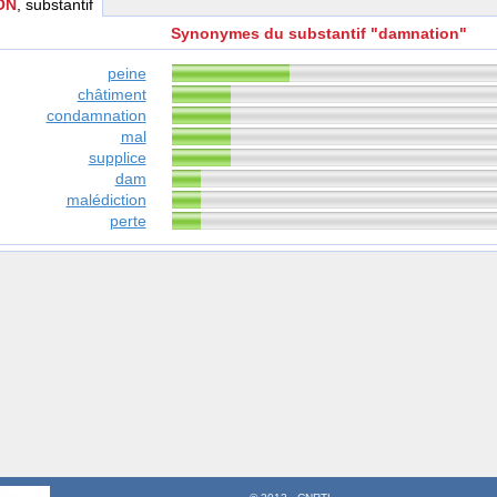
ON
, substantif
Synonymes du substantif "damnation"
peine
châtiment
condamnation
mal
supplice
dam
malédiction
perte