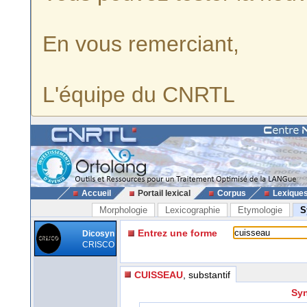
En vous remerciant,
L'équipe du CNRTL
Accueil
Portail lexical
Corpus
Lexique
Morphologie
Lexicographie
Etymologie
S
Entrez une forme
Dicosyn
CRISCO
CUISSEAU
, substantif
Syn