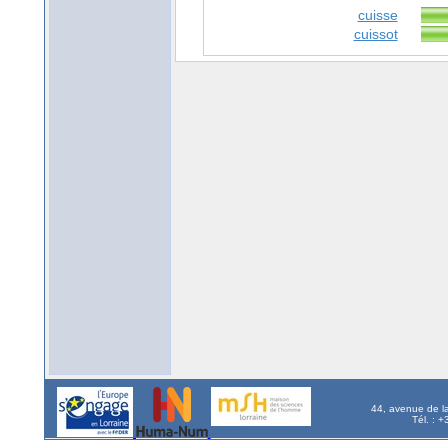
cuisse
cuissot
44, avenue de l
Tél. : 