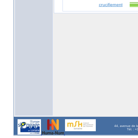
crucifiement
44, avenue de l
Tél. : 