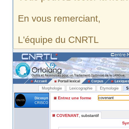
En vous remerciant,
L'équipe du CNRTL
Accueil
Portail lexical
Corpus
Lexique
Morphologie
Lexicographie
Etymologie
S
Entrez une forme
Dicosyn
CRISCO
COVENANT
, substantif
Syn