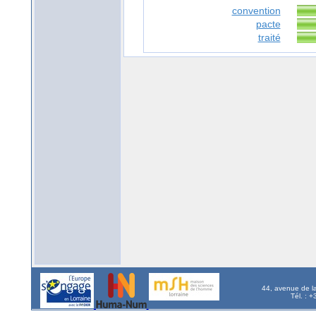
convention
pacte
traité
44, avenue de l
Tél. : 