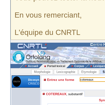
En vous remerciant,
L'équipe du CNRTL
Accueil
Portail lexical
Corpus
Lexique
Morphologie
Lexicographie
Etymologie
S
Entrez une forme
Dicosyn
CRISCO
COTEREAUX
, substantif
Syn