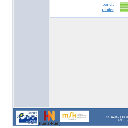
bandit
routier
44, avenue de l
Tél. : 