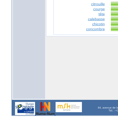
citrouille
courge
tête
calebasse
chicotin
concombre
44, avenue de l
Tél. : 