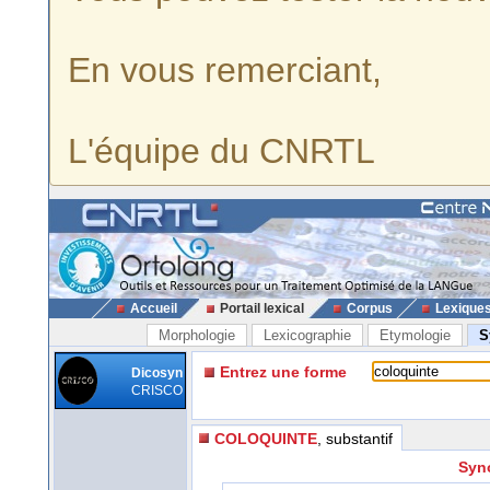
En vous remerciant,
L'équipe du CNRTL
Accueil
Portail lexical
Corpus
Lexique
Morphologie
Lexicographie
Etymologie
S
Entrez une forme
Dicosyn
CRISCO
COLOQUINTE
, substantif
Syn