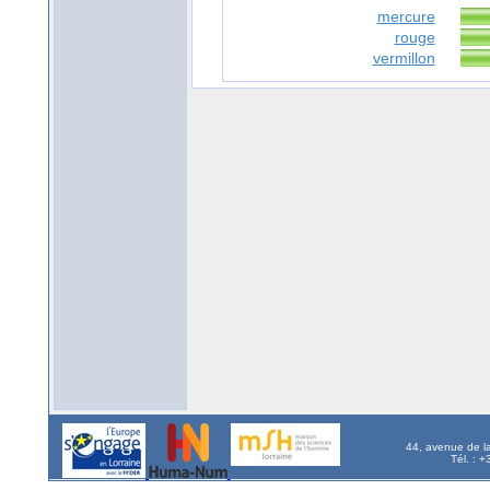
mercure
rouge
vermillon
44, avenue de l
Tél. : 