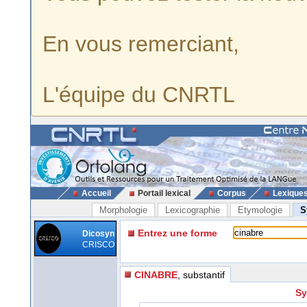
En vous remerciant,
L'équipe du CNRTL
Accueil
Portail lexical
Corpus
Lexique
Morphologie
Lexicographie
Etymologie
S
Entrez une forme
Dicosyn
CRISCO
CINABRE
, substantif
Sy