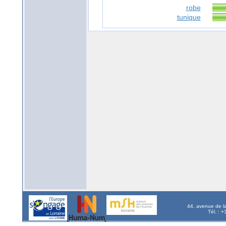
robe
tunique
44, avenue de l
Tél. : 