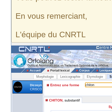
En vous remerciant,
L'équipe du CNRTL
Accueil
Portail lexical
Corpus
Lexique
Morphologie
Lexicographie
Etymologie
S
Entrez une forme
Dicosyn
CRISCO
CHITON
, substantif
S