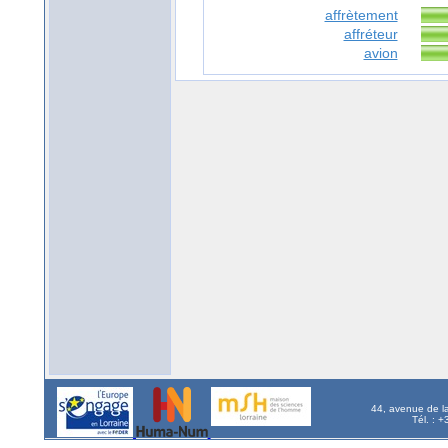
affrètement
affréteur
avion
44, avenue de l
Tél. : 