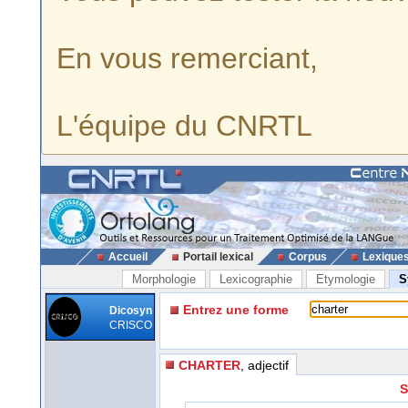
En vous remerciant,
L'équipe du CNRTL
Accueil
Portail lexical
Corpus
Lexique
Morphologie
Lexicographie
Etymologie
S
Entrez une forme
Dicosyn
CRISCO
CHARTER
, adjectif
S