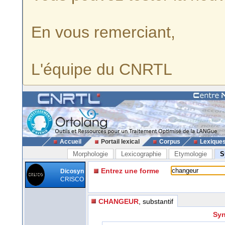
En vous remerciant,
L'équipe du CNRTL
Accueil
Portail lexical
Corpus
Lexique
Morphologie
Lexicographie
Etymologie
S
Entrez une forme
Dicosyn
CRISCO
CHANGEUR
, substantif
Syn