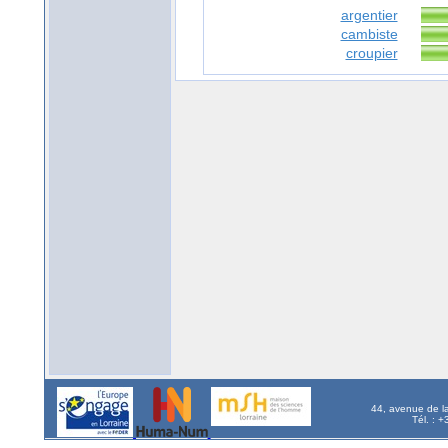
argentier
cambiste
croupier
44, avenue de l
Tél. : 