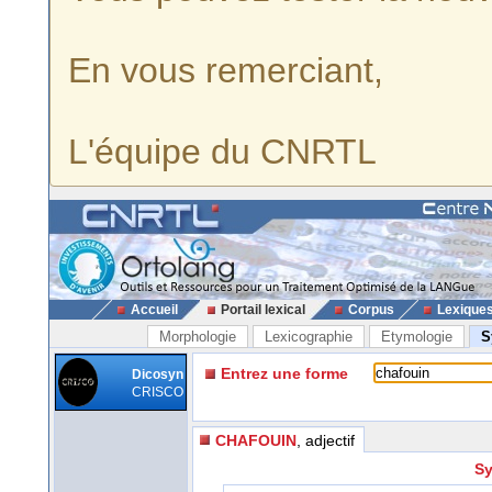
En vous remerciant,
L'équipe du CNRTL
Accueil
Portail lexical
Corpus
Lexique
Morphologie
Lexicographie
Etymologie
S
Entrez une forme
Dicosyn
CRISCO
CHAFOUIN
, adjectif
Sy