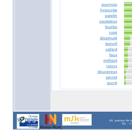
sournois
hypocrite
patelin
cauteleux
fourbe
rusé
dissimulé
benoît
cafard
faux
méfiant
retors
doucereux
secret
sucré
44, avenue de l
Tél. : 