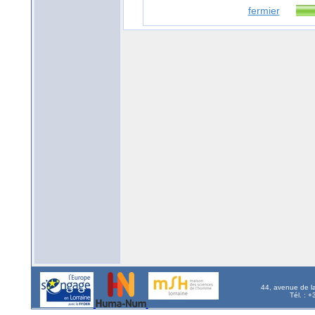
fermier
44, avenue de l
Tél. : 