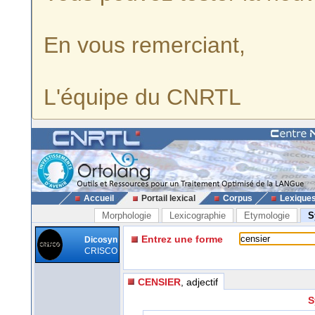
En vous remerciant,
L'équipe du CNRTL
Accueil
Portail lexical
Corpus
Lexique
Morphologie
Lexicographie
Etymologie
S
Entrez une forme
Dicosyn
CRISCO
CENSIER
, adjectif
S