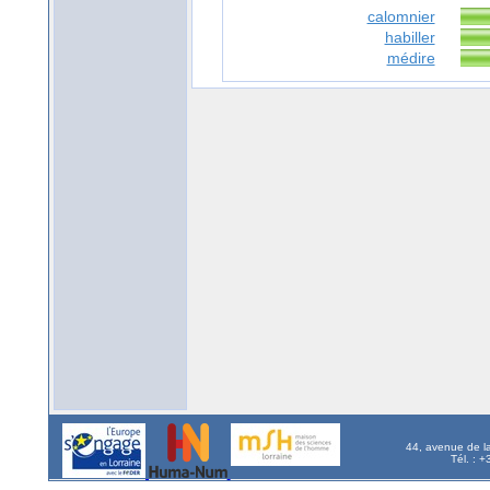
calomnier
habiller
médire
44, avenue de l
Tél. : 