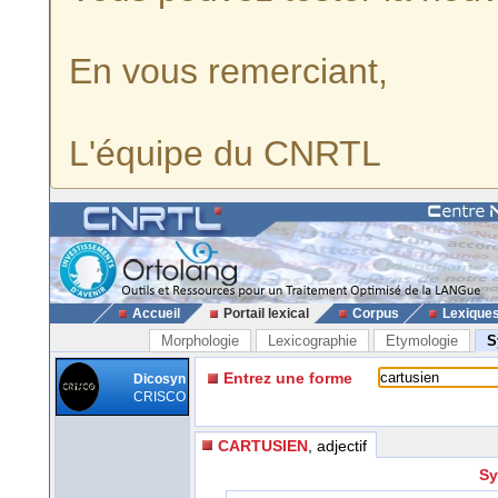
En vous remerciant,
L'équipe du CNRTL
Accueil
Portail lexical
Corpus
Lexique
Morphologie
Lexicographie
Etymologie
S
Entrez une forme
Dicosyn
CRISCO
CARTUSIEN
, adjectif
Sy