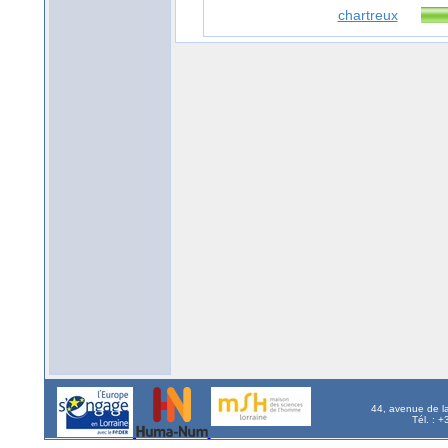
chartreux
44, avenue de l
Tél. : 