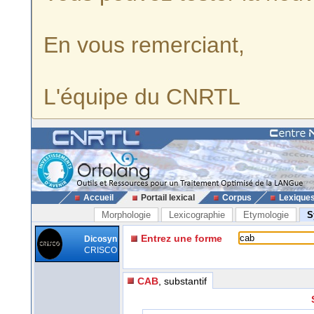
En vous remerciant,
L'équipe du CNRTL
Accueil
Portail lexical
Corpus
Lexique
Morphologie
Lexicographie
Etymologie
S
Entrez une forme
Dicosyn
CRISCO
CAB
, substantif