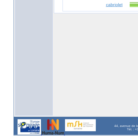
cabriolet
44, avenue de l
Tél. : 