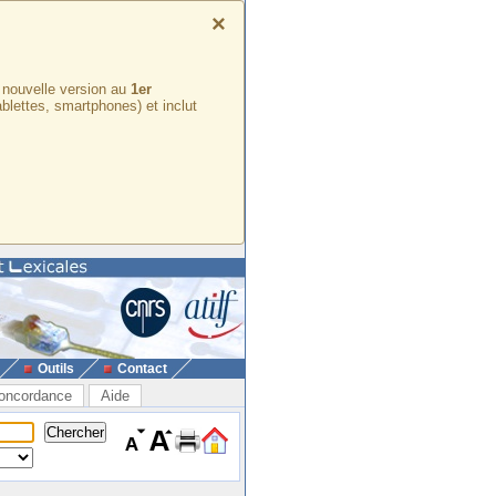
×
e nouvelle version au
1er
ablettes, smartphones) et inclut
Outils
Contact
oncordance
Aide