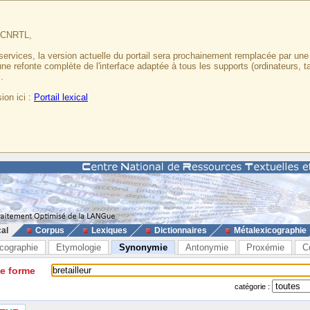
u CNRTL,
services, la version actuelle du portail sera prochainement remplacée par un
 une refonte complète de l'interface adaptée à tous les supports (ordinateurs, t
.
ion ici :
Portail lexical
cal
Corpus
Lexiques
Dictionnaires
Métalexicographie
cographie
Etymologie
Synonymie
Antonymie
Proxémie
C
ne forme
catégorie :