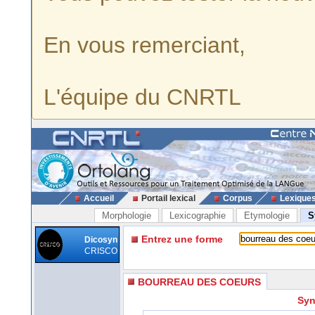
En vous remerciant,
L'équipe du CNRTL
Accueil
Portail lexical
Corpus
Lexique
Morphologie
Lexicographie
Etymologie
S
Entrez une forme
Dicosyn
CRISCO
BOURREAU DES COEURS
Syn