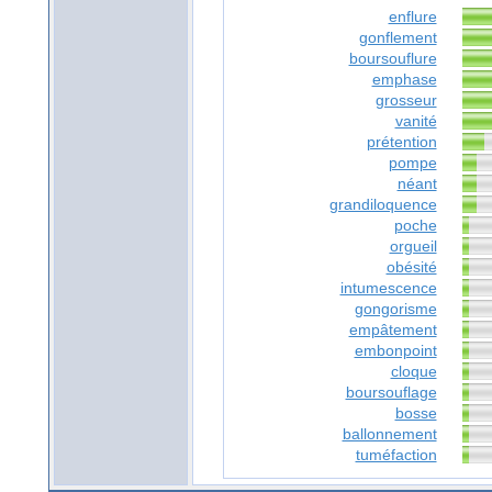
enflure
gonflement
boursouflure
emphase
grosseur
vanité
prétention
pompe
néant
grandiloquence
poche
orgueil
obésité
intumescence
gongorisme
empâtement
embonpoint
cloque
boursouflage
bosse
ballonnement
tuméfaction