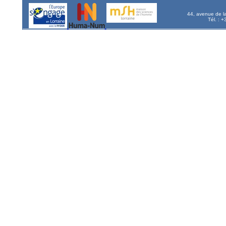
44, avenue de l
Tél. : 