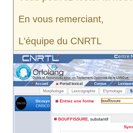
En vous remerciant,
L'équipe du CNRTL
Accueil
Portail lexical
Corpus
Lexique
Morphologie
Lexicographie
Etymologie
S
Entrez une forme
Dicosyn
CRISCO
BOUFFISSURE
, substantif
Syno