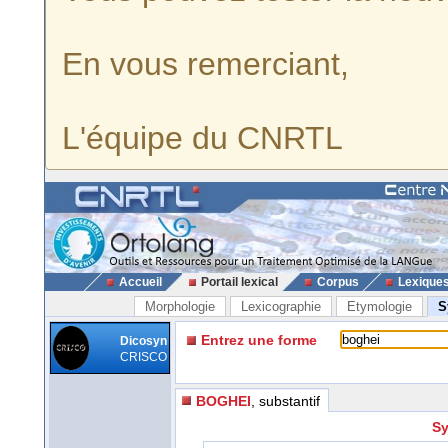
En vous remerciant,
L'équipe du CNRTL
Accueil
Portail lexical
Corpus
Lexique
Morphologie
Lexicographie
Etymologie
S
Entrez une forme
Dicosyn
CRISCO
BOGHEI
, substantif
Sy