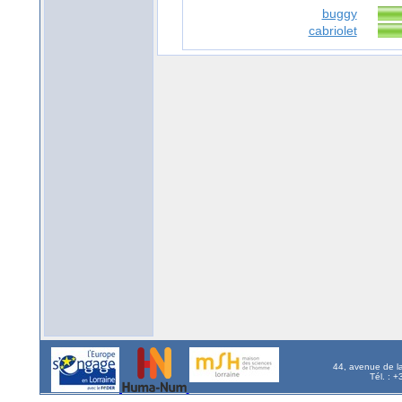
buggy
cabriolet
44, avenue de l
Tél. : 