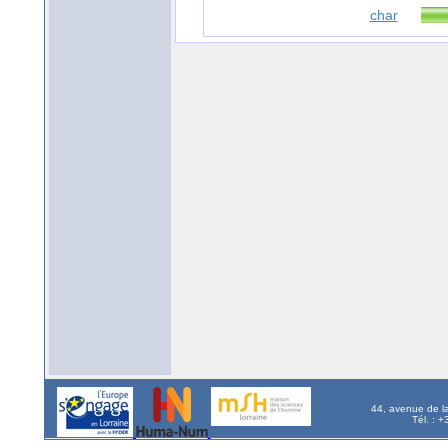
char
44, avenue de l
Tél. : 