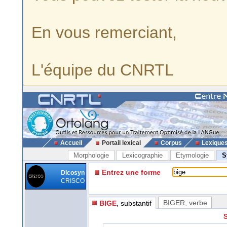
En vous remerciant,
L'équipe du CNRTL
Accueil
Portail lexical
Corpus
Lexique
Morphologie
Lexicographie
Etymologie
S
Entrez une forme
Dicosyn
CRISCO
BIGER
, verbe
BIGE
, substantif