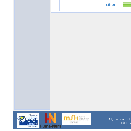
citron
44, avenue de l
Tél. : 