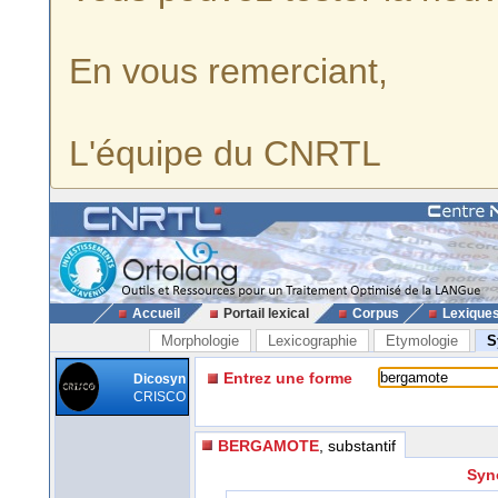
En vous remerciant,
L'équipe du CNRTL
Accueil
Portail lexical
Corpus
Lexique
Morphologie
Lexicographie
Etymologie
S
Entrez une forme
Dicosyn
CRISCO
BERGAMOTE
, substantif
Syn