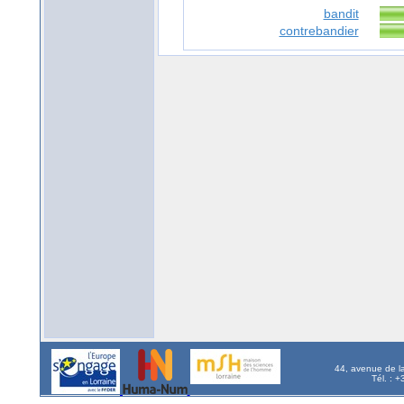
bandit
contrebandier
44, avenue de l
Tél. : 