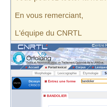
En vous remerciant,
L'équipe du CNRTL
Accueil
Portail lexical
Corpus
Lexique
Morphologie
Lexicographie
Etymologie
S
Entrez une forme
Dicosyn
CRISCO
BANDOLIER