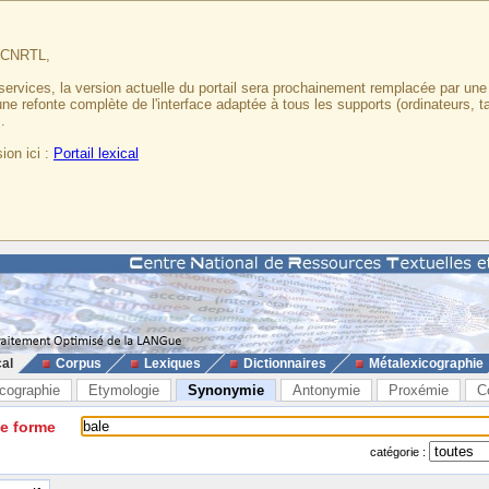
u CNRTL,
services, la version actuelle du portail sera prochainement remplacée par un
 une refonte complète de l'interface adaptée à tous les supports (ordinateurs, t
.
ion ici :
Portail lexical
cal
Corpus
Lexiques
Dictionnaires
Métalexicographie
cographie
Etymologie
Synonymie
Antonymie
Proxémie
C
ne forme
catégorie :