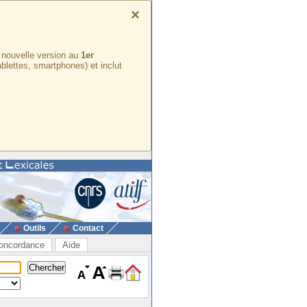
×
e nouvelle version au
1er
ablettes, smartphones) et inclut
Outils
Contact
oncordance
Aide