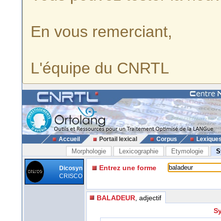
En vous remerciant,
L'équipe du CNRTL
Accueil
Portail lexical
Corpus
Lexique
Morphologie
Lexicographie
Etymologie
S
Entrez une forme
Dicosyn
CRISCO
BALADEUR
, adjectif
Sy