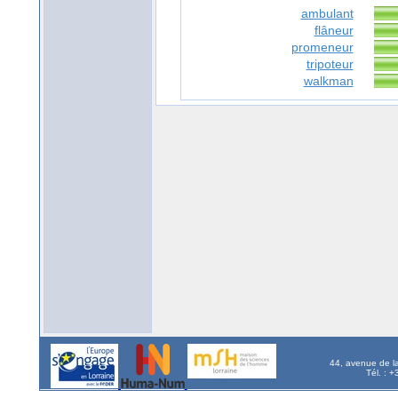
ambulant
flâneur
promeneur
tripoteur
walkman
44, avenue de l
Tél. : 