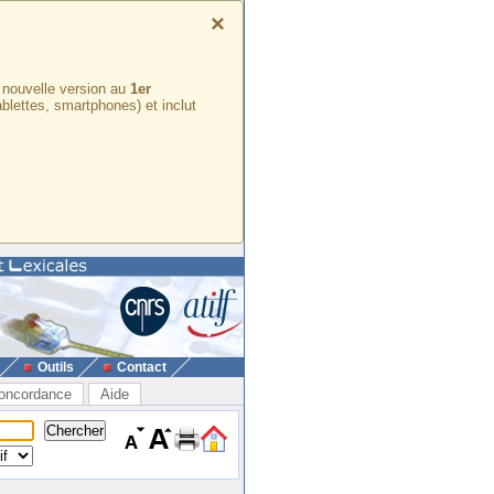
×
e nouvelle version au
1er
ablettes, smartphones) et inclut
Outils
Contact
oncordance
Aide