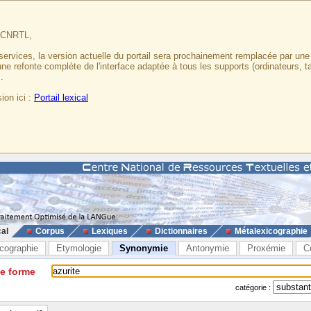
u CNRTL,
services, la version actuelle du portail sera prochainement remplacée par un
 une refonte complète de l'interface adaptée à tous les supports (ordinateurs, t
.
ion ici :
Portail lexical
cal
Corpus
Lexiques
Dictionnaires
Métalexicographie
cographie
Etymologie
Synonymie
Antonymie
Proxémie
C
ne forme
catégorie :