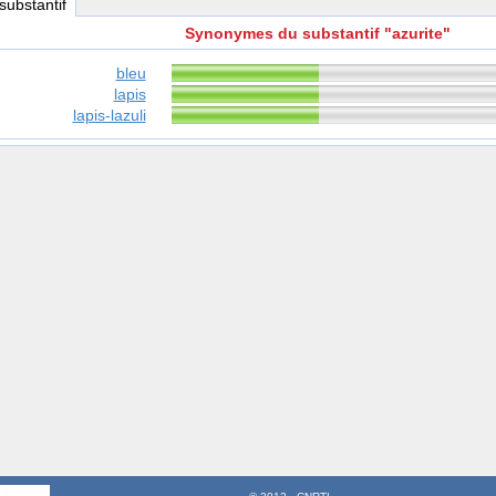
 substantif
Synonymes du substantif "azurite"
bleu
lapis
lapis-lazuli