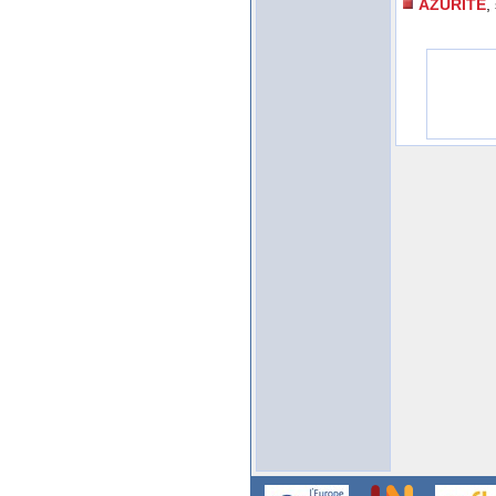
AZURITE
,