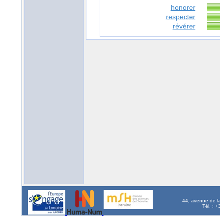
honorer
respecter
révérer
44, avenue de l
Tél. : 